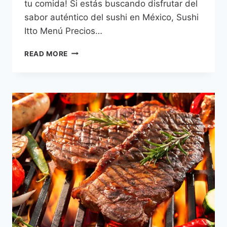
tu comida! Si estás buscando disfrutar del
sabor auténtico del sushi en México, Sushi
Itto Menú Precios…
SUSHI
READ MORE
ITTO
MENÚ
PRECIOS
MÉXICO
–
2026
ACTUALIZADO