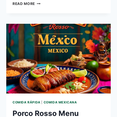
PETER
READ MORE
PIPER
PIZZA
MENÚ
PRECIOS
MÉXICO
–
2026
ACTUALIZADO
COMIDA RÁPIDA
|
COMIDA MEXICANA
Porco Rosso Menu