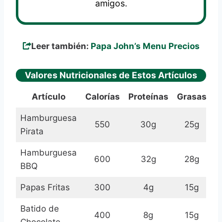
amigos.
Leer también:
Papa John’s Menu Precios
Valores Nutricionales de Estos Artículos
Artículo
Calorías
Proteínas
Grasas
C
Hamburguesa
550
30g
25g
Pirata
Hamburguesa
600
32g
28g
BBQ
Papas Fritas
300
4g
15g
Batido de
400
8g
15g