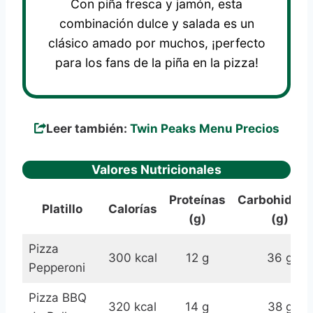
Con piña fresca y jamón, esta
combinación dulce y salada es un
clásico amado por muchos, ¡perfecto
para los fans de la piña en la pizza!
Leer también:
Twin Peaks Menu Precios
Valores Nutricionales
Proteínas
Carbohidrat
Platillo
Calorías
(g)
(g)
Pizza
300 kcal
12 g
36 g
Pepperoni
Pizza BBQ
320 kcal
14 g
38 g