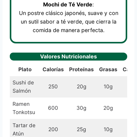
Mochi de Té Verde
:
Un postre clásico japonés, suave y con
un sutil sabor a té verde, que cierra la
comida de manera perfecta.
Valores Nutricionales
Plato
Calorías
Proteínas
Grasas
Carbo
Sushi de
250
20g
10g
Salmón
Ramen
600
30g
20g
Tonkotsu
Tartar de
200
25g
10g
Atún